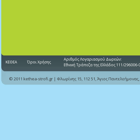
Αριθμός Λογαριασμού Δωρεών:
ΚΕΘΕΑ
Όροι Χρήσης
Εθνική Τράπεζα της Ελλάδος 111/296006-
© 2011 kethea-strofi.gr | Φλωρίνης 15, 112 51, Άγιος Παντελεήμονας,