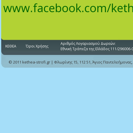
www
.
facebook
.
com
/
keth
Αριθμός Λογαριασμού Δωρεών:
ΚΕΘΕΑ
Όροι Χρήσης
Εθνική Τράπεζα της Ελλάδος 111/296006-
© 2011 kethea-strofi.gr | Φλωρίνης 15, 112 51, Άγιος Παντελεήμονας,