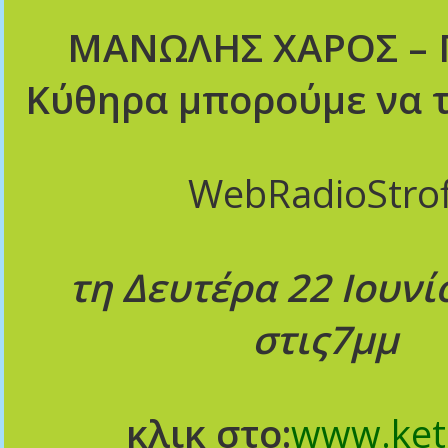
ΜΑΝΩΛΗΣ ΧΑΡΟΣ
– 
Κύθηρα μπορούμε να 
W
eb
Radio
Strof
τη Δευτέρα 22 Ιουνί
στις7μμ
κλικ στο:
www
.
ke