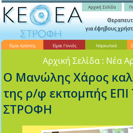
Αρχική Σελίδα
Πο
Είμαι Χρήστης
Είμαι Γονιός
Ναρκωτικά
Σ
Αρχική Σελίδα
: Νέα Α
Ο Μανώλης Χάρος καλ
της ρ/φ εκπομπής ΕΠ
ΣΤΡΟΦΗ