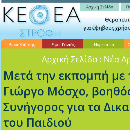
Αρχική Σελίδα
Πο
Είμαι Χρήστης
Είμαι Γονιός
Ναρκωτικά
Σ
Αρχική Σελίδα
: Νέα Α
Μετά την εκπομπή με 
Γιώργο Μόσχο, βοηθό
Συνήγορος για τα Δικ
του Παιδιού