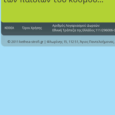
Αριθμός Λογαριασμού Δωρεών:
ΚΕΘΕΑ
Όροι Χρήσης
Εθνική Τράπεζα της Ελλάδος 111/296006-
© 2011 kethea-strofi.gr | Φλωρίνης 15, 112 51, Άγιος Παντελεήμονας,