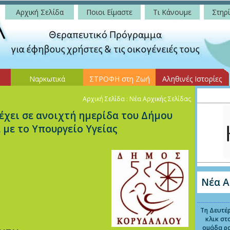
Αρχική Σελίδα
Ποιοι Είμαστε
Τι Κάνουμε
Στηρί
Ναρκωτικά
ΣΤΡΟΦΗ στη Ζωή
Αληθινές Ιστορίες
Αρχική Σελίδα
: Νέα Αρχικής Σελίδας
χει σε ανοιχτή ημερίδα του Δήμου
 με το Υπουργείο Υγείας
Νέα Α
Τη Δευτέρ
κλικ στ
ομάδα ρ