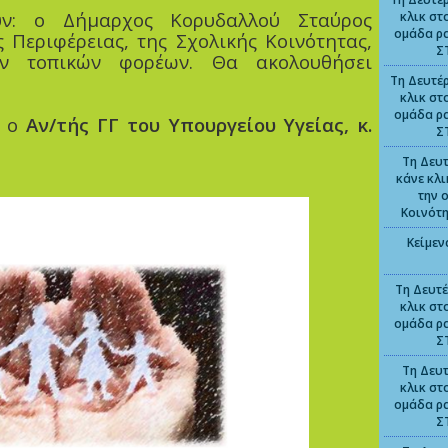
υν: ο Δήμαρχος Κορυδαλλού Σταύρος
κλικ στ
ομάδα ρ
 Περιφέρειας, της Σχολικής Κοινότητας,
Σ
ων τοπικών φορέων. Θα ακολουθήσει
Τη Δευτέρ
κλικ στ
ομάδα ρ
ι ο
Αν/τής ΓΓ του Υπουργείου Υγείας, κ.
Σ
Τη Δευτ
κάνε κλ
την 
Κοινότ
Κείμεν
Τη Δευτέ
κλικ στ
ομάδα ρ
Σ
Τη Δευτ
κλικ στ
ομάδα ρ
Σ