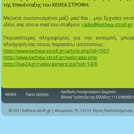
της Επανένταξης του ΚΕΘΕΑ ΣΤΡΟΦΗ.
Μείνετε συντονισμένοι μαζί μας! Και ... μην ξεχνάτε να σ
ιδέες σας στο e-mail του σταθμού:
radio@kethea-strofi.gr
Περισσότερες πληροφορίες για την εκπομπή, μπορ
πλοήγησή σας στους παρακάτω ιστότοπους :
http://www.kethea-strofi.gr/article.php?id=1507
http://www.kethea-strofi.gr/webradio.php
http://live24.gr/radio/generic.jsp?sid=1470
Αριθμός Λογαριασμού Δωρεών:
ΚΕΘΕΑ
Όροι Χρήσης
Εθνική Τράπεζα της Ελλάδος 111/296006-
© 2011 kethea-strofi.gr | Φλωρίνης 15, 112 51, Άγιος Παντελεήμονας,