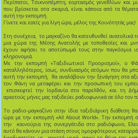
Περίπατοι, Τσικνοπέμπτη, εορτασμός γενεθλίων και μ
που βρίσκεται στα σκαριά, είναι κάποια από τα θέμα
αυτή την εκπομπή.
Γίνετε και εσείς για λίγη ώρα, μέλος της Κοινότητάς μας!
Στη συνέχεια, το μαγκαζίνο θα κατευθυνθεί ανατολικά τ
μια χώρα της Μέσης Ανατολής με τοποθεσίες και μν
έχουν αφήσει το αποτύπωμά τους στην παγκόσμια ισ
κληρονομιά.
Με την εκπομπή «Ταξιδιωτικοί Προορισμοί», ο Φά
καταλληλότερος, ίσως, συνδυασμός ατόμων που θα μπ
αυτή την εκπομπή, θα αναλάβουν την ξενάγηση στα αξι
τον Φάνη να μεταφέρει και την προσωπική του εμπειρ
επισκεφτεί την Ιορδανία στο παρελθόν, και τη Δήμ
αρκετούς μήνες μας ταξιδεύει ραδιοφωνικά σε όλο τον π
Το ραδιο-μαγκαζίνο στην ίδια ταξιδιάρικη διάθεση θ
ώρα με την εκπομπή «All Αbout World». Την εκπομπή 
την καινούρια της συνεργάτιδα στο ραδιόφωνο, Ελευ
αυτό θα κάνουν μια στάση στους ομορφότερους καταρρά
Εφοδιαστείτε με αρκετό νερό, αφού το θέμα της εκ