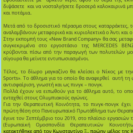
διψάσετε και να νοσταλγήσετε δροσερά καλοκαιρινά μπά
και ποτάμια..
Μετά από το δροσιστικό πέρασμα στους καταρράκτες, 
αναλαμβάνουν μεταφορικά και κυριολεκτικά ο Άντι και ο
Στην εκπομπή τους «New Brand Company» θα σας μεταφ
συγκεκριμένα στο εργοστάσιο της MERCEDES BEN
κρύβονται πίσω από την παραγωγή των πολυτελών μον
σίγουρα θα μείνετε εντυπωσιασμένοι.
Τέλος, το δίωρο μαγκαζίνο θα κλείσει ο Νίκος με τη
Sports». Το άθλημα για το οποίο θα αναφερθεί αυτή τη 
αντισφαίριση, γνωστή και ως πινγκ – πονγκ.
Πολλά έχουν να ειπωθούν για το άθλημα αυτό, το οπο
ενταχθεί στους Ολυμπιακούς αγώνες.
Για την Θεραπευτική Κοινότητα, το πινγκ-πονγκ έχει
πρώτη θέση στο Πανευρωπαϊκό Πρωτάθλημα των Θεραπ
έγινε τον Σεπτέμβριο του 2019, στο πλαίσιο εργασιών 
(Ευρωπαϊκή Ομοσπονδία Θεραπευτικών Κοινοτήτ
κατακτήθηκε από τον Κωνσταντίνο Ξ., πρώην μέλος της 