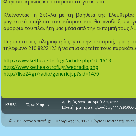
Φορέστε κράνος και ετοιμαστείτε για κουπί…
Κλείνοντας, η Στέλλα με τη βοήθεια της Ελευθερία
μαγευτικά σπήλαια του κόσμου και θα αναδείξουν γ
ομορφιά του πλανήτη μας μέσα από την εκπομπή τους
Περισσότερες πληροφορίες για την εκπομπή, μπορεί
τηλέφωνο 210 8822122 ή να επισκεφτείτε τους παρακάτω
http://www.kethea-strofi.gr/article.php?id=1513
http://www.kethea-strofi.gr/webradio.php
http://live24.gr/radio/generic.jsp?sid=1470
Αριθμός Λογαριασμού Δωρεών:
ΚΕΘΕΑ
Όροι Χρήσης
Εθνική Τράπεζα της Ελλάδος 111/296006-
© 2011 kethea-strofi.gr | Φλωρίνης 15, 112 51, Άγιος Παντελεήμονας,