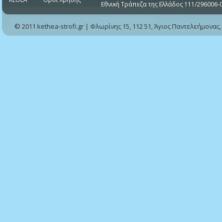
Εθνική Τράπεζα της Ελλάδος 111/296006-
© 2011 kethea-strofi.gr | Φλωρίνης 15, 112 51, Άγιος Παντελεήμονας,