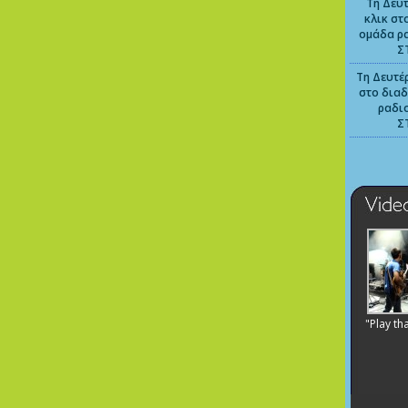
Τη Δευτ
κλικ στ
ομάδα ρ
Σ
Τη Δευτέρ
στο διαδ
ραδι
Σ
"Play th