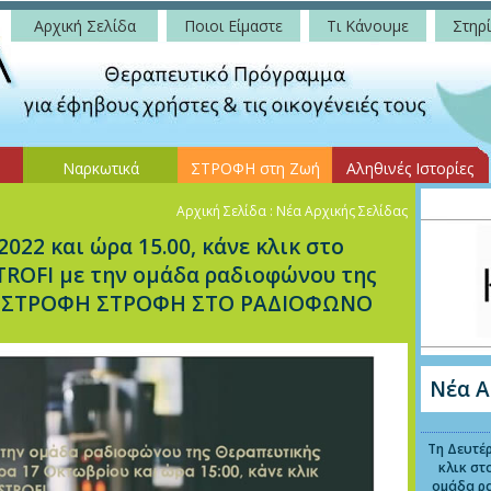
Αρχική Σελίδα
Ποιοι Είμαστε
Τι Κάνουμε
Στηρί
Ναρκωτικά
ΣΤΡΟΦΗ στη Ζωή
Αληθινές Ιστορίες
Αρχική Σελίδα
: Νέα Αρχικής Σελίδας
022 και ώρα 15.00, κάνε κλικ στο
TROFI με την ομάδα ραδιοφώνου της
ας ΣΤΡΟΦΗ ΣΤΡΟΦΗ ΣΤΟ ΡΑΔΙΟΦΩΝΟ
Νέα Α
Τη Δευτέρ
κλικ στ
ομάδα ρ