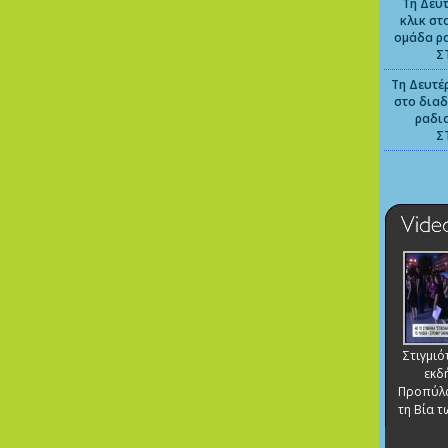
Τη Δευτ
κλικ στ
ομάδα ρ
Σ
Τη Δευτέρ
στο διαδ
ραδι
Σ
Στιγμι
εκδ
Προπύλα
τη Βία 