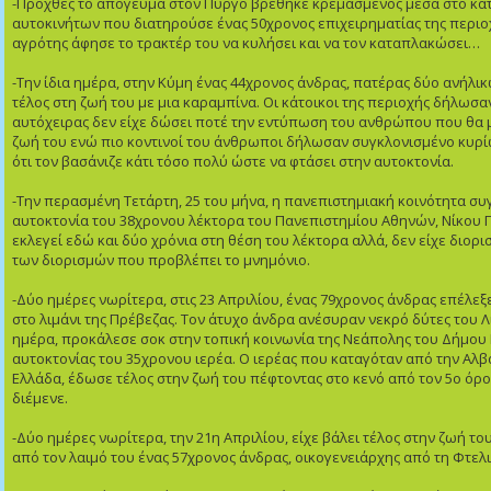
-Προχθές το απόγευμα στον Πύργο βρέθηκε κρεμασμένος μέσα στο κα
αυτοκινήτων που διατηρούσε ένας 50χρονος επιχειρηματίας της περιοχ
αγρότης άφησε το τρακτέρ του να κυλήσει και να τον καταπλακώσει…
-Την ίδια ημέρα, στην Κύμη ένας 44χρονος άνδρας, πατέρας δύο ανήλικ
τέλος στη ζωή του με μια καραμπίνα. Οι κάτοικοι της περιοχής δήλωσα
αυτόχειρας δεν είχε δώσει ποτέ την εντύπωση του ανθρώπου που θα 
ζωή του ενώ πιο κοντινοί του άνθρωποι δήλωσαν συγκλονισμένο κυρίω
ότι τον βασάνιζε κάτι τόσο πολύ ώστε να φτάσει στην αυτοκτονία.
-Την περασμένη Τετάρτη, 25 του μήνα, η πανεπιστημιακή κοινότητα συ
αυτοκτονία του 38χρονου λέκτορα του Πανεπιστημίου Αθηνών, Νίκου Π
εκλεγεί εδώ και δύο χρόνια στη θέση του λέκτορα αλλά, δεν είχε διορ
των διορισμών που προβλέπει το μνημόνιο.
-Δύο ημέρες νωρίτερα, στις 23 Απριλίου, ένας 79χρονος άνδρας επέλεξ
στο λιμάνι της Πρέβεζας. Τον άτυχο άνδρα ανέσυραν νεκρό δύτες του Λ
ημέρα, προκάλεσε σοκ στην τοπική κοινωνία της Νεάπολης του Δήμου 
αυτοκτονίας του 35χρονου ιερέα. Ο ιερέας που καταγόταν από την Αλβ
Ελλάδα, έδωσε τέλος στην ζωή του πέφτοντας στο κενό από τον 5ο όρ
διέμενε.
-Δύο ημέρες νωρίτερα, την 21η Απριλίου, είχε βάλει τέλος στην ζωή το
από τον λαιμό του ένας 57χρονος άνδρας, οικογενειάρχης από τη Φτελ