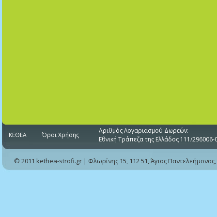
Αριθμός Λογαριασμού Δωρεών:
ΚΕΘΕΑ
Όροι Χρήσης
Εθνική Τράπεζα της Ελλάδος 111/296006-
© 2011 kethea-strofi.gr | Φλωρίνης 15, 112 51, Άγιος Παντελεήμονας,