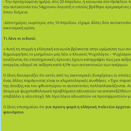
- Την προηγούμενη ημέρα, στις 20 Απριλίου, η κοινωνία στο Ηράκλειο
την αυτοκτονία του 54χρονου λογιστή ο οποίος βρέθηκε κρεμασμένος 
όπου διέμενε.
-Δέκα ημέρες νωρίτερα, στις 10 Απριλίου, είχαμε άλλες δύο αυτοκτονί
οικονομική κρίση.
Τι λένε οι ειδικοί:
« Αυτή τη στιγμή η ελληνική κοινωνία βρίσκεται στην ωρίμανση των σ
δημιουργήσει το μνημόνιο» μας λέει ο Κλινικός Ψυχολόγος – Ψυχίατρ
τονίζοντας ότι επιστημονικές έρευνες έχουν καταγράψει πως μια αύξη
ανεργίας οδηγεί σε αύξηση κατά 4,5% των αυτοκτονιών των ανέργων.
Ο ίδιος διευκρινίζει ότι εκτός από τις οικονομικές δυσχέρειες οι οποίε
ένας άλλος παράγοντας είναι οι κλιματολογικές συνθήκες. « Έχει παρατ
της άνοιξης και του φθινοπώρου οι αυτοκτονίες πολλαπλασιάζονται. Αυ
άτομα με ψυχοπαθολογικά προβλήματα αδυνατούν να ανταπεξέλθουν σ
επιβάλλει η νέα εποχή. Με λίγα λόγια αδυνατούν να προσαρμοστούν γ
Ο ίδιος επισημαίνει ότι
για πρώτη φορά η ελληνική πολιτεία έρχεται
φαινόμενο
.