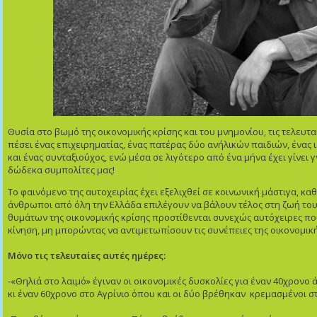
Θυσία στο βωμό της οικονομικής κρίσης και του μνημονίου, τις τελευτα
πέσει ένας επιχειρηματίας, ένας πατέρας δύο ανήλικών παιδιών, ένας 
και ένας συνταξιούχος, ενώ μέσα σε λιγότερο από ένα μήνα έχει γίνει
δώδεκα συμπολίτες μας!
Το φαινόμενο της αυτοχειρίας έχει εξελιχθεί σε κοινωνική μάστιγα, κ
άνθρωποι από όλη την Ελλάδα επιλέγουν να βάλουν τέλος στη ζωή το
θυμάτων της οικονομικής κρίσης προστίθενται συνεχώς αυτόχειρες π
κίνηση, μη μπορώντας να αντιμετωπίσουν τις συνέπειες της οικονομικ
Μόνο τις τελευταίες αυτές ημέρες:
-«Θηλιά στο λαιμό» έγιναν οι οικονομικές δυσκολίες για έναν 40χρονο
κι έναν 60χρονο στο Αγρίνιο όπου και οι δύο βρέθηκαν κρεμασμένοι στ