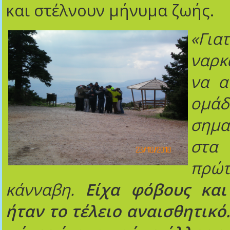
και στέλνουν μήνυμα ζωής.
«Για
ναρκ
να α
ομάδ
σημα
στα 
πρ
κάνναβη.
Είχα φόβους κα
ήταν το τέλειο αναισθητικό