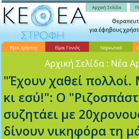
Αρχική Σελίδα
Πο
Είμαι Χρήστης
Είμαι Γονιός
Ναρκωτικά
Σ
Αρχική Σελίδα
: Νέα Α
"Έχουν χαθεί πολλοί. 
κι εσύ!": Ο "Ριζοσπάσ
συζητάει με 20χρονου
δίνουν νικηφόρα τη μ