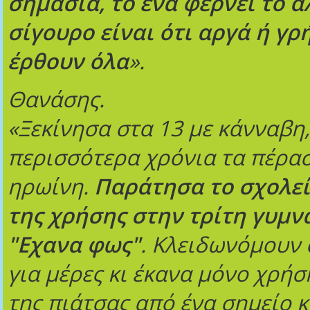
σημασία, το ένα φέρνει το ά
σίγουρο είναι ότι αργά ή γρ
έρθουν όλα
».
Θανάσης.
«Ξεκίνησα στα 13 με κάνναβη,
περισσότερα χρόνια τα πέρα
ηρωίνη.
Παράτησα το σχολεί
της χρήσης στην τρίτη γυμν
"Εχανα φως"
. Κλειδωνόμουν σ
για μέρες κι έκανα μόνο χρήση
της πιάτσας από ένα σημείο κ