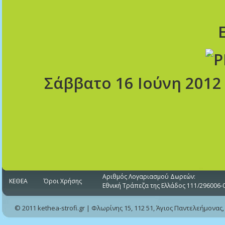
Σάββατο 16 Ιούνη 2012 
Αριθμός Λογαριασμού Δωρεών:
ΚΕΘΕΑ
Όροι Χρήσης
Εθνική Τράπεζα της Ελλάδος 111/296006-
© 2011 kethea-strofi.gr | Φλωρίνης 15, 112 51, Άγιος Παντελεήμονας,