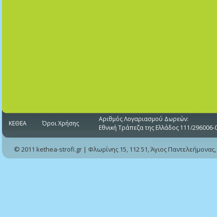
Αριθμός Λογαριασμού Δωρεών:
ΚΕΘΕΑ
Όροι Χρήσης
Εθνική Τράπεζα της Ελλάδος 111/296006-
© 2011 kethea-strofi.gr | Φλωρίνης 15, 112 51, Άγιος Παντελεήμονας,