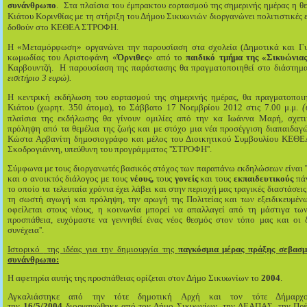
συνάνθρωπο
. Στα πλαίσια του έμπρακτου εορτασμού της σημερινής ημέρας η 
Κιάτου Κορινθίας με τη στήριξη του Δήμου Σικυωνιών διοργανώνει πολιτιστικές
δοθούν στο ΚΕΘΕΑ ΣΤΡΟΦΗ.
Η «Μεταμόρφωση» οργανώνει την παρουσίαση στα σχολεία (Δημοτικά και Γυμ
κωμωδίας του Αριστοφάνη «
Όρνιθες
» από το
παιδικό τμήμα της «Σικυώνια
Καρβουντζή. Η παρουσίαση της παράστασης θα πραγματοποιηθεί στο διάστημ
εισιτήριο 3 ευρώ).
Η κεντρική εκδήλωση του εορτασμού της σημερινής ημέρας, θα πραγματοποιη
Κιάτου (χωρητ. 350 άτομα), το Σάββατο 17 Νοεμβρίου
2012 στις 7.00 μ.μ.
(
πλαίσια της εκδήλωσης θα γίνουν ομιλίες από την κα Ι
ωάννα Μαρή, σχετι
πρόληψη
από τα θεμέλια της ζωής και με στόχο μια νέα προσέγγιση διαπαιδαγώ
Κώστα Αρβανίτη δημοσιογράφο και μέλος του Διοικητικού Συμβουλίου ΚΕΘΕ
Σκοδρογιάννη, υπεύθυνη του προγράμματος ''ΣΤΡΟΦΗ''.
Σύμφωνα με τους διοργανωτές βασικός στόχος των παραπάνω εκδηλώσεων είναι ''
και ο ανοικτός διάλογος με τους
νέους,
τους
γονείς
και τους
εκπαιδευτικούς
πάν
το οποίο τα τελευταία χρόνια έχει λάβει και στην περιοχή μας τραγικές διαστάσει
τη σωστή αγωγή και πρόληψη, την αρωγή της Πολιτείας και των εξειδικευμέ
οφείλεται στους νέους, η κοινωνία μπορεί να απαλλαγεί από τη μάστιγα τ
προσπάθεια, ευχόμαστε να γεννηθεί ένας νέος θεσμός στον τόπο μας και οι 
συνέχεια''.
Ιστορικό
της ιδέας για την δημιουργία της
παγκόσμια μέρας πράξης σεβασ
συνάνθρωπο:
Η αφετηρία αυτής της προσπάθειας ορίζεται στον Δήμο Σικυωνίων το
2004
.
Αγκαλιάστηκε από την τότε δημοτική Αρχή και τον τότε Δήμαρχ
την
16/5/2004
διοργανώθηκε από τον Δήμο Σικυωνίων, την ΔΕΑΠΑΣ, την Πρέ