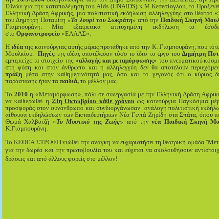
Εθνών για την καταπολέμηση του
Aids
(
UNAIDS
) κ.Μ.Κεσεσίογλου, το Προξενε
Ελληνική Δράση Αφρικής, μια πολιτιστική εκδήλωση αλληλεγγύης στο θέατρο «
του Δημήτρη Ποταμίτη
«
Το λουρί του Σωκράτη
»
από την
Παιδική Σκηνή Μουλ
Γιαμπουράνη. Μία εξαιρετικά επιτυχημένη εκδήλωση τα έσο
στο
Ορφανοτροφείο
«ΕΛΛΑΣ».
Η
ιδέα
της καινούργιας αυτής μέρας προτάθηκε από την Κ. Γιαμπουράνη, που τότ
Μουλκίου.
Πηγές
της ιδέας αποτέλεσαν τόσο
το ίδιο
το έργο του
Δημήτρη Ποτ
εμπεριείχε το στοιχείο της «
αλλαγής και μεταμόρφωσης
» του πνευματικού κόσμ
στη φύση και στον άνθρωπο και η αλληλεγγύη δεν θα αποτελούν περιεχόμε
πράξη
μέσα στην καθημερινότητά μας, όσο και το γεγονός ότι ο κύριος δ
παράστασης ήταν τα
παιδιά,
το μέλλον μας.
Το
2010
η «Μεταμόρφωση», πάλι σε συνεργασία με την Ελληνική Δράση Αφρικ
να καθιερωθεί η
23η Οκτωβρίου κάθε χρόνου
ως καινούργια Παγκόσμια μέρ
προσφοράς στον συνάνθρωπο και συνδιοργάνωσαν ανάλογη πολιτιστική εκδήλ
αίθουσα εκδηλώσεων των Εκπαιδευτήριων Νέα Γενιά Ζηρίδη στα Σπάτα, όπου πα
Θωμά Χαλβατζή «
Το Μυστικό της Ζωής
»
από την
νέα Παιδική Σκηνή Μο
Κ.Γιαμπουράνη.
Το ΚΕΘΕΑ ΣΤΡΟΦΗ νιώθει την ανάγκη να ευχαριστήσει τη θεατρική ομάδα ''Μετ
για την δωρέα και την πρωτοβουλία του και εύχεται να ακολουθήσουν αντίστοιχ
δράσεις και από άλλους φορείς στο μέλλον!