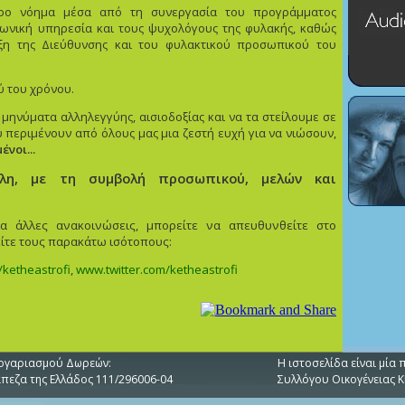
ερο νόημα μέσα από τη συνεργασία του προγράμματος
νωνική υπηρεσία και τους ψυχολόγους της φυλακής, καθώς
ιξη της Διεύθυνσης και του φυλακτικού προσωπικού του
ύ του χρόνου.
 μηνύματα αλληλεγγύης, αισιοδοξίας και να τα στείλουμε σε
περιμένουν από όλους μας μια ζεστή ευχή για να νιώσουν,
ένοι...
λλη, με τη συμβολή προσωπικού, μελών και
ια άλλες ανακοινώσεις, μπορείτε να απευθυνθείτε στο
είτε τους παρακάτω ισότοπους:
/
ketheastrofi
,
www
.
twitter
.
com
/
ketheastrofi
ογαριασμού Δωρεών:
H ιστοσελίδα είναι μί
άπεζα της Ελλάδος 111/296006-04
Συλλόγου Οικογένειας