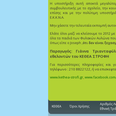
Η υποστήριξη αυτή αποκτά μεγαλύτ
συμβουλευτικής με το σχολείο, την κοι
επίσης και με την πολύτιμη υποστήρ
Ε.Κ.Κ.Ν.Α.
Μην χάσετε την τελευταία εκπομπή αυτο
Ελάτε όλοι μαζί να κλείσουμε το 2012 με
όλα τα παιδιά των Φυλακών Αυλώνα που 
όπως είπε ο Joseph ,
ότι δεν είναι ξεχασμ
Παραγωγός:
Γιάννα Τριανταφύ
εθελοντών του
ΚΕΘΕΑ ΣΤΡΟΦΗ
Για περισσότερες πληροφορίες και γ
τηλέφωνο : 210 8822122, ή να επισκεφτ
www
.
kethea
-
strofi
.
gr
,
www
.
facebook
.
com
Αριθμός Λ
ΚΕΘΕΑ
Όροι Χρήσης
Εθνική Τρ