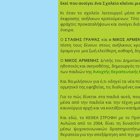
Εκεί που ανοίγει ένα Σχολείο κλείνει μ
Κι όταν το σχολείο λειτουργεί μέσα σ
έκφρασης ανήλικων κρατούμενων; Τότε 
φράχτες προκαταλήψεων και ανοίγει διάπ
όνειρο.
Ο
ΣΤΑΘΗΣ ΓΡΑΨΑΣ
και
ο ΝΙΚΟΣ ΑΡΜΕ
πίστη τους δίνουν στους ανήλικους κ
όραμα για μια ζωή ελεύθερη, καθαρή, δη
Ο
ΝΙΚΟΣ ΑΡΜΕΝΗΣ
Δ/ντής του Δημοτικ
ηθοποιός και σκηνοθέτης, δημιουργός το
των παιδιών της
Ανοιχτής Θεραπευτικής
Και θα μιλήσουν για ό,τι οδηγεί τα νέα 
ορμητικό της εφηβείας, τις διαλυμένες οι
Για το πώς δίνεται στα παιδιά αυτά, πο
μέσα από την παιδεία και την τέχνη μι
καινούργια αρχή και να κοιτάξουν κατάμα
Και εδώ, το
ΚΕΘΕΑ ΣΤΡΟΦΗ
με το Πρόγ
Αυλώνα από το 2004, δίνει τη δυνατότ
μέσω ψυχοκοινωνικών δραστηριοτήτω
θεραπεία για την απεξάρτηση από την χ