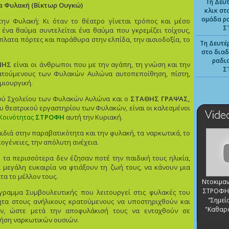
Τη Δευτ
ια Φυλακή
(
Βίκτωρ Ουγκώ)
κλικ στ
ομάδα ρ
την Φυλακή; Κι όταν το θέατρο γίνεται τρόπος και μέσο
Σ
ένα θαύμα συντελείται ένα θαύμα που γκρεμίζει τοίχους,
λατα πόρτες και παράθυρα στην ελπίδα, την αισιοδοξία, το
Τη Δευτέρ
στο διαδ
ραδι
ΝΗΣ
είναι οι άνθρωποι που με την αγάπη, τη γνώση και την
Σ
ρατούμενους των Φυλακών Αυλώνα αυτοπεποίθηση, πίστη,
μιουργική.
ού Σχολείου των Φυλακών Αυλώνα και ο
ΣΤΑΘΗΣ ΓΡΑΨΑΣ,
υ θεατρικού εργαστηρίου των Φυλακών, είναι οι καλεσμένοι
 Κοινότητας
ΣΤΡΟΦΗ
αυτή την Κυριακή.
παιδιά στην παραβατικότητα και την φυλακή, τα ναρκωτικά, το
κογένειες, την απόλυτη ανέχεια.
υ τα περισσότερα δεν έζησαν ποτέ την παιδική τους ηλικία,
α μεγάλη ευκαιρία να φτιάξουν τη ζωή τους, να κάνουν μια
τα το μέλλον τους.
Ντοκιμαν
ΣΤΡΟΦΗ 
ραμμα Συμβουλευτικής που λειτουργεί στις φυλακές του
"Σημείο
ητα στους ανήλικους κρατούμενους να υποστηριχθούν και
"Καθαρ
ν, ώστε μετά την αποφυλάκισή τους να ενταχθούν σε
ρήση ναρκωτικών ουσιών.