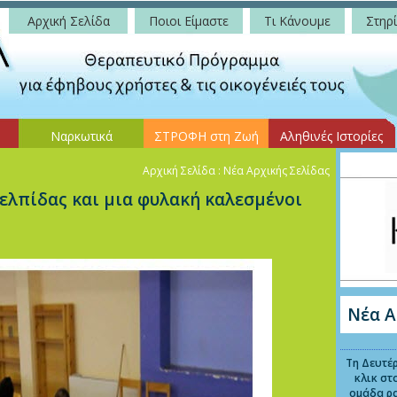
Αρχική Σελίδα
Ποιοι Είμαστε
Τι Κάνουμε
Στηρί
Ναρκωτικά
ΣΤΡΟΦΗ στη Ζωή
Αληθινές Ιστορίες
Αρχική Σελίδα
: Νέα Αρχικής Σελίδας
 ελπίδας και μια φυλακή καλεσμένοι
Νέα Α
Τη Δευτέρ
κλικ στ
ομάδα ρ