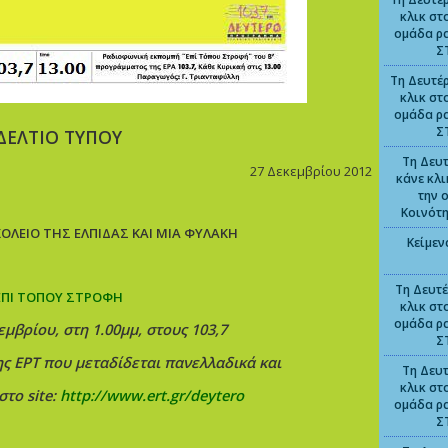
κλικ στ
ομάδα ρ
Σ
Τη Δευτέρ
κλικ στ
ομάδα ρ
Σ
ΔΕΛΤΙΟ ΤΥΠΟΥ
Τη Δευτ
27 Δεκεμβρίου 2012
κάνε κλ
την 
Κοινότ
ΟΛΕΙΟ ΤΗΣ ΕΛΠΙΔΑΣ ΚΑΙ ΜΙΑ ΦΥΛΑΚΗ
Κείμεν
Τη Δευτέ
ΕΠΙ ΤΟΠΟΥ ΣΤΡΟΦΗ
κλικ στ
ομάδα ρ
μβρίου, στη 1.00μμ, στους 103,7
Σ
ης ΕΡΤ που μεταδίδεται πανελλαδικά και
Τη Δευτ
κλικ στ
 στο
site
:
http://www.ert.gr/deytero
ομάδα ρ
Σ