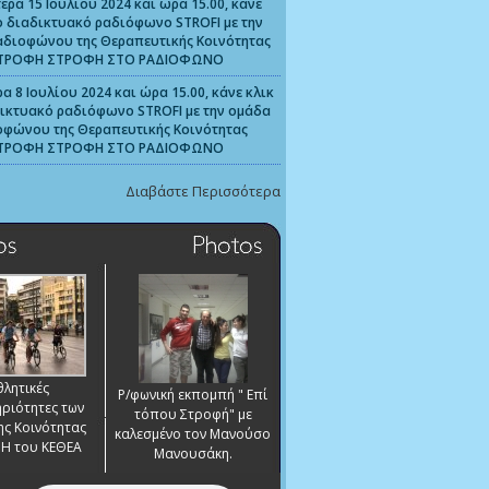
έρα 15 Ιουλίου 2024 και ώρα 15.00, κάνε
ο διαδικτυακό ραδιόφωνο STROFI με την
αδιοφώνου της Θεραπευτικής Κοινότητας
ΤΡΟΦΗ ΣΤΡΟΦΗ ΣΤΟ ΡΑΔΙΟΦΩΝΟ
α 8 Ιουλίου 2024 και ώρα 15.00, κάνε κλικ
ικτυακό ραδιόφωνο STROFI με την ομάδα
οφώνου της Θεραπευτικής Κοινότητας
ΤΡΟΦΗ ΣΤΡΟΦΗ ΣΤΟ ΡΑΔΙΟΦΩΝΟ
Διαβάστε Περισσότερα
θλητικές
Ρ/φωνική εκπομπή " Επί
ριότητες των
τόπου Στροφή" με
ης Κοινότητας
καλεσμένο τον Μανούσο
Η του ΚΕΘΕΑ
Μανουσάκη.