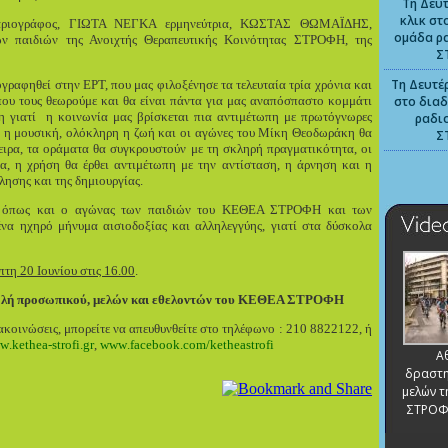
Τη Δευτ
κλικ στ
ριογράφος,
ΓΙΩΤΑ ΝΕΓΚΑ
ερμηνεύτρια, ΚΩΣΤΑΣ ΘΩΜΑΪΔΗΣ,
ομάδα ρ
των παιδιών της Ανοιχτής Θεραπευτικής Κοινότητας ΣΤΡΟΦΗ, της
Σ
Τη Δευτέρ
γραφηθεί στην ΕΡΤ, που μας φιλοξένησε τα τελευταία τρία χρόνια και
ου τους θεωρούμε και θα είναι πάντα για μας αναπόσπαστο κομμάτι
στο διαδ
η γιατί η κοινωνία μας βρίσκεται πια αντιμέτωπη με πρωτόγνωρες
ραδι
α, η μουσική, ολόκληρη η ζωή και οι αγώνες του Μίκη Θεοδωράκη θα
Σ
νειρα, τα οράματα θα συγκρουστούν με τη σκληρή πραγματικότητα, οι
α, η χρήση θα έρθει αντιμέτωπη με την αντίσταση, η άρνηση και η
λησης και της δημιουργίας.
ι, όπως και ο αγώνας των παιδιών του
ΚΕΘΕΑ ΣΤΡΟΦΗ
και των
ένα ηχηρό μήνυμα αισιοδοξίας και αλληλεγγύης, γιατί στα δύσκολα
τη 20 Ιουνίου στις 16.00
.
λή προσωπικού, μελών και εθελοντών του
ΚΕΘΕΑ ΣΤΡΟΦΗ
ακοινώσεις, μπορείτε να απευθυνθείτε στο τηλέφωνο : 210 8822122, ή
w
.
kethea
-
strofi
.
gr
,
www
.
facebook
.
com
/
ketheastrofi
Α
δραστη
μελών τ
ΣΤΡΟΦ