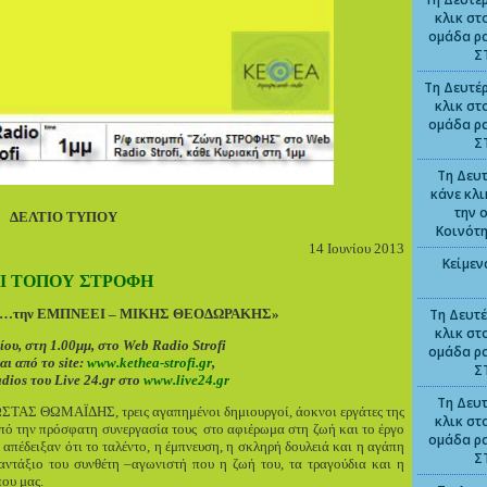
κλικ στ
ομάδα ρ
Σ
Τη Δευτέρ
κλικ στ
ομάδα ρ
Σ
Τη Δευτ
κάνε κλ
την 
ΔΕΛΤΙΟ ΤΥΠΟΥ
Κοινότ
14 Ιουνίου 2013
Κείμεν
Ι ΤΟΠΟΥ ΣΤΡΟΦΗ
…την ΕΜΠΝΕΕΙ – ΜΙΚΗΣ ΘΕΟΔΩΡΑΚΗΣ»
Τη Δευτέ
κλικ στ
ίου, στη 1.00μμ, στο
Web
Radio
Strofi
ομάδα ρ
αι από το
site
:
www
.
kethea
-
strofi
.
gr
,
Σ
dios
του
Live
24.
gr
στο
www
.
live
24.
gr
Τη Δευτ
ΩΣΤΑΣ ΘΩΜΑΪΔΗΣ, τρεις αγαπημένοι δημιουργοί, άοκνοι εργάτες της
κλικ στ
από την πρόσφατη συνεργασία τους στο αφιέρωμα στη ζωή και το έργο
ομάδα ρ
πέδειξαν ότι το ταλέντο, η έμπνευση, η σκληρή δουλειά και η αγάπη
Σ
αντάξιο του συνθέτη –αγωνιστή που η ζωή του, τα τραγούδια και η
που μας.