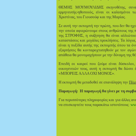
ΘΕΜΗΣ ΜΟΥΜΟΥΛΙΔΗΣ σκηνοθέτης, σενα
ερμηνευτής-ηθοποιός, είναι οι καλεσμένοι 
Χριστίνας, του Γιουσούφ και της Μαρίας.
Σε αυτή την εκπομπή την πρώτη, που δεν θα ηχο
την οποία αφιερώνουμε στους ανθρώπους της π
της ΣΤΡΟΦΗΣ, η συζήτηση θα είναι αλλιώτικ
καταστάσεις και μεγάλες προκλήσεις. Τα λόγι
είναι η πυξίδα αυτής της εκπομπής όπου τα ό
εξαρτήσεις θα κονταροχτυπηθούν με τον αγών
απάθεια θα μονομαχήσουν με την δύναμη της θέ
Επειδή οι καιροί που ζούμε είναι δύσκολο
οικογενειών τους, αυτή η εκπομπή θα δώσει 
«ΜΠΟΡΕΙΣ ΑΛΛΑ ΟΧΙ ΜΟΝΟΣ».
Η εκπομπή θα μεταδοθεί σε επανάληψη την
Πέμπ
Παραγωγή:
Η παραγωγή θα γίνει με τη
συμβο
Για περισσότερες πληροφορίες και για άλλες αν
να επισκεφτείτε τους παρακάτω ιστοτόπους:
ww