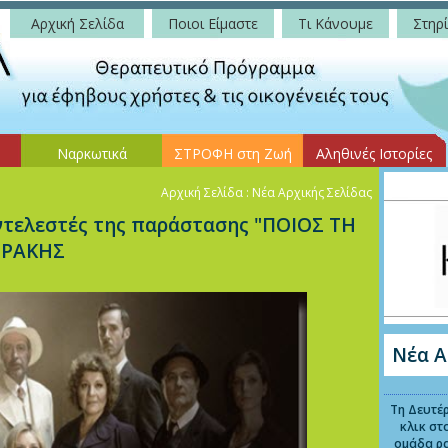
Αρχική Σελίδα
Ποιοι Είμαστε
Τι Κάνουμε
Στηρί
Ναρκωτικά
ΣΤΡΟΦΗ στη Ζωή
Αληθινές Ιστορίες
Αρχική Σελίδα
: Νέα Αρχικής Σελίδας
τελεστές της παράστασης "ΠΟΙΟΣ ΤΗ
ΩΡΑΚΗΣ
Νέα Α
Τη Δευτέρ
κλικ στ
ομάδα ρ