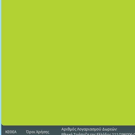
Αριθμός Λογαριασμού Δωρεών:
ΚΕΘΕΑ
Όροι Χρήσης
Εθνική Τράπεζα της Ελλάδος 111/296006-