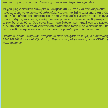
κάποιας μορφής ψυχιατρική διαταραχή, και ο κατάλογος δεν έχει τέλος …
Με γραμμές κοινωνικού διαχωρισμού ανάμεσα στην «υγεία» και την «αρρώστια», 
προστατεύεται το κοινωνικό σύνολο, αλλά γίνονται πιο βαθιά τα ρήγματα στην κλ
μας. Κύριο μέλημα της πολιτείας και της κοινωνίας πρέπει να είναι η παροχή ανθ
υποστήριξη της κοινωνικής ένταξης των ανθρώπων που αποτελούν θύματα μιας 
εμφανίζονται ως θύτες. Όσο συνεχίζεται η υποβάθμιση και η απαξίωση του κοινων
ευάλωτες ομάδες θα αποτελούν τον αποδιοπομπαίο τράγο μιας κοινωνίας που βρίσ
θα υποκαθιστά την κοινωνική πολιτική και τη φροντίδα για τη δημόσια υγεία.
Για οποιαδήποτε διευκρίνιση, μπορείτε να επικοινωνήσετε με το Τμήμα Ενημέρω
2109241993-6 ή στο info@kethea.gr. Περισσότερες πληροφορίες για το ΚΕΘΕΑ, μπ
www.kethea.gr