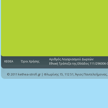
Αριθμός Λογαριασμού Δωρεών:
ΚΕΘΕΑ
Όροι Χρήσης
Εθνική Τράπεζα της Ελλάδος 111/296006-
© 2011 kethea-strofi.gr | Φλωρίνης 15, 112 51, Άγιος Παντελεήμονας,