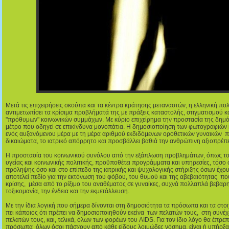
Μετά τις επιχειρήσεις σκούπα και τα κέντρα κράτησης μεταναστών, η ελληνική πολι
αντιμετωπίσει τα κρίσιμα προβλήματά της με πράξεις καταστολής, στιγματισμού 
"πρόθυμων" κοινωνικών συμμάχων. Με κύριο επιχείρημα την προστασία της δημόσ
μέτρο που οδηγεί σε επικίνδυνα μονοπάτια. Η δημοσιοποίηση των φωτογραφιών 
ενός αυξανόμενου μέρα με τη μέρα αριθμού εκδιδόμενων οροθετικών γυναικών π
δικαιώματα, το ιατρικό απόρρητο και προσβάλλει βαθιά την ανθρώπινη αξιοπρέπ
Η προστασία του κοινωνικού συνόλου από την εξάπλωση προβλημάτων, όπως το
υγείας και κοινωνικής πολιτικής, προϋποθέτει προγράμματα και υπηρεσίες, τόσο
πρόληψης όσο και στο επίπεδο της ιατρικής και ψυχολογικής στήριξης όσων έχου
αποτελεί πεδίο για την εκτόνωση του φόβου, του θυμού και της αβεβαιότητας πο
κρίσης, μέσα από το ρίξιμο του αναθέματος σε γυναίκες, συχνά πολλαπλά βεβαρημ
τοξικομανία, την ένδεια και την εκμετάλλευση.
Με την ίδια λογική που σήμερα δίνονται στη δημοσιότητα τα πρόσωπα και τα στοι
πει κάποιος ότι πρέπει να δημοσιοποιηθούν εκείνα των πελατών τους, στη συνέ
πελατών τους, και, τελικά, όλων των φορέων του AIDS. Για τον ίδιο λόγο θα έπρε
πρόσωπα όλων όσοι πάσχουν από κάθε είδους λοιμώδες νόσημα, είναι ή υπήρξαν