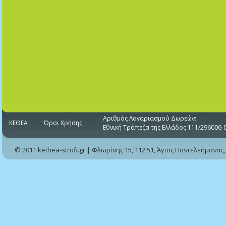
Αριθμός Λογαριασμού Δωρεών:
ΚΕΘΕΑ
Όροι Χρήσης
Εθνική Τράπεζα της Ελλάδος 111/296006-
© 2011 kethea-strofi.gr | Φλωρίνης 15, 112 51, Άγιος Παντελεήμονας,