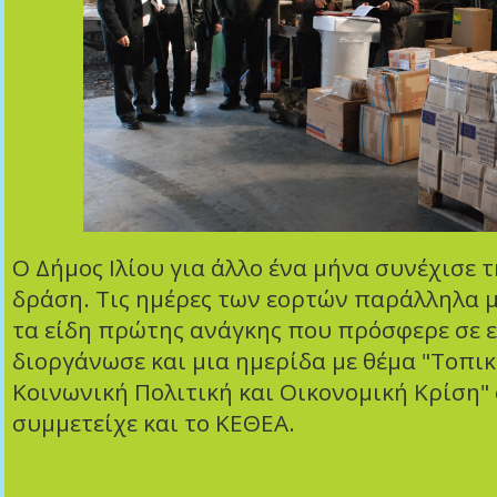
Ο Δήμος Ιλίου για άλλο ένα μήνα συνέχισε 
δράση. Τις ημέρες των εορτών παράλληλα μ
τα είδη πρώτης ανάγκης που πρόσφερε σε 
διοργάνωσε και μια ημερίδα με θέμα "Τοπι
Κοινωνική Πολιτική και Οικονομική Κρίση"
συμμετείχε και το ΚΕΘΕΑ.