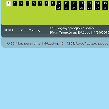
1
2
3
4
5
6
7
8
9
10
11
12
13
14
15
22
23
24
25
26
27
28
Αριθμός Λογαριασμού Δωρεών:
ΚΕΘΕΑ
Όροι Χρήσης
Εθνική Τράπεζα της Ελλάδος 111/296006-
© 2011 kethea-strofi.gr | Φλωρίνης 15, 112 51, Άγιος Παντελεήμονας,