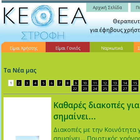
Αρχική Σελίδα
Πο
Είμαι Χρήστης
Είμαι Γονιός
Ναρκωτικά
Σ
Τα Νέα μας
1
2
3
4
5
6
7
8
9
10
11
12
13
14
15
22
23
24
25
26
27
28
Καθαρές διακοπές για
σημαίνει...
Διακοπές με την Κοινότητα 
σημαίνει… Ποιοτικός χρόνος