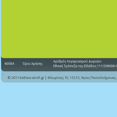
Αριθμός Λογαριασμού Δωρεών:
ΚΕΘΕΑ
Όροι Χρήσης
Εθνική Τράπεζα της Ελλάδος 111/296006-
© 2011 kethea-strofi.gr | Φλωρίνης 15, 112 51, Άγιος Παντελεήμονας,