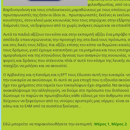
φιλανθρωπίας, από τα 
Βαρδινογιάννη και τους επιδεικτικούς μαραθώνιους με τους οποίους μα
πρωταγωνιστές της ήταν οι ίδιοι οι... πρωταγωνιστές. Εκείνες κι εκείνοι
κοινότητες, στον κλοιό μιας κοινωνίας που τους σπρώχνει στην εξάρτ
δαίμονές τους, να ξεφύγουν από το χωρίς ανάγκες σώμα και να επανέλ
Αυτά τα παιδιά αξίζουν τον κόπο και στην εκπομπή αξίζει ένα μπράβο π
απέδειξε επικεντρώνοντας την προσοχή της στα δικά τους πρόσωπα, σ
και στις δικές τους λέξεις. Και αξίζει επίσης τον κόπο να θυμώσει κανείς
τους δρόμους, γιατί έχουμε καταντήσει με τα μνημόνια και τους επιτηρ
αμοραλισμού και της κτηνώδους άγνοιας των αναγκών της κοινωνίας, 
φορείς και δράσεις που στέκονται πλάι σ’ αυτό τον κόσμο της λευκής 
πασχίζει να μιλήσει και να ακουστεί.
Ο Αρβανίτης και η Κατσίμη και η ΕΡΤ τους έδωσαν αυτή την ευκαιρία -
την ευκαιρία να ακούσουμε. Κι αυτό σε μια εποχή που η εξουσία ακούει
ήχο του χρήματος στα ταμεία των τοκογλύφων έχει σημασία. Να ακούμε
ανακαλύψουμε την αλληλεγγύη, να δούμε στο πρόσωπο του διπλανού 
δώσουμε το παρών σε πρωτοβουλίες κάθε είδους με τον άνθρωπο στο 
δείχνουν να ξεφεύγουν από τις ντούρες αριστερές μας νόρμες- είναι εκ
κάτω και το ΕΑΜ από τα συσσίτια ξεκίνησε...
Εδώ μπορείτε να παρακολουθήσετε την εκπομπή :
Μέρος 1
,
Μέρος 2
.