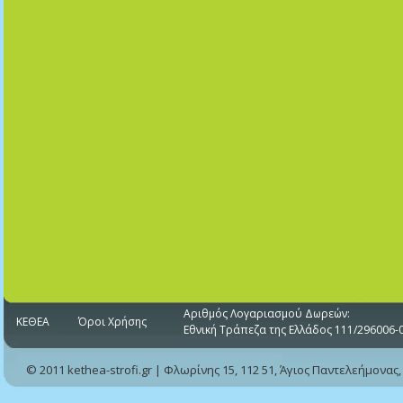
Αριθμός Λογαριασμού Δωρεών:
ΚΕΘΕΑ
Όροι Χρήσης
Εθνική Τράπεζα της Ελλάδος 111/296006-
© 2011 kethea-strofi.gr | Φλωρίνης 15, 112 51, Άγιος Παντελεήμονας,