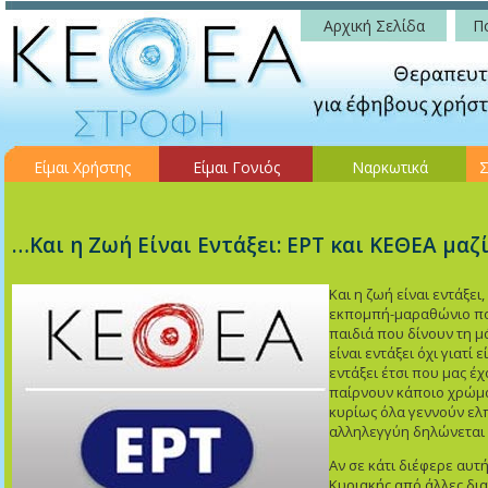
Αρχική Σελίδα
Πο
Είμαι Χρήστης
Είμαι Γονιός
Ναρκωτικά
Σ
…Και η Ζωή Είναι Εντάξει: ΕΡΤ και ΚΕΘΕΑ μαζ
Και η ζωή είναι εντάξει
εκπομπή-μαραθώνιο πο
παιδιά που δίνουν τη μά
είναι εντάξει όχι γιατί ε
εντάξει έτσι που μας έχ
παίρνουν κάποιο χρώμα,
κυρίως όλα γεννούν ελπ
αλληλεγγύη δηλώνεται 
Αν σε κάτι διέφερε αυ
Κυριακής από άλλες δι